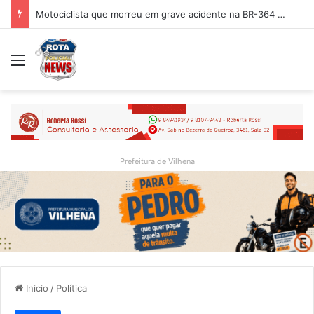
Mesmo sob medida protetiva, homem é preso após invadir residência da mãe em Vilhena
Menu
Prefeitura de Vilhena
Inicio
/
Política