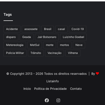
Tags
Acidente
assossete
Brasil
casal
Covid-19
disparo
Geada
Jair Bolsonaro
Luizinho Goebel
Metereologia
MetSul
morte
mortos
Neve
Policia Militar
Trânsito
Vacinação
Vilhena
© Copyright 2013 - 2026 Todos os direitos reservados | By
Listainfo
Inicio
Política de Privacidade
Contato
Facebook
Instagram