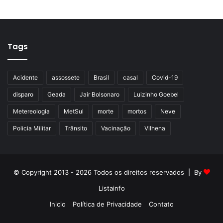
Tags
Acidente
assossete
Brasil
casal
Covid-19
disparo
Geada
Jair Bolsonaro
Luizinho Goebel
Metereologia
MetSul
morte
mortos
Neve
Policia Militar
Trânsito
Vacinação
Vilhena
© Copyright 2013 - 2026 Todos os direitos reservados | By
Listainfo
Inicio
Política de Privacidade
Contato