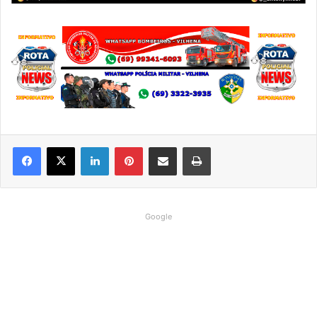
Linkedin
Pinterest
Compartilhar via e-mail
Imprimir
Google