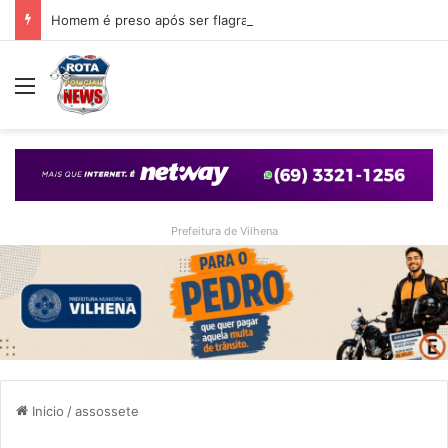
Homem é preso após ser flagrado repassando porção de maconha a garoto de 14 anos em praça de Vilhena
Menu
Prefeitura de Vilhena
Inicio
/
assossete