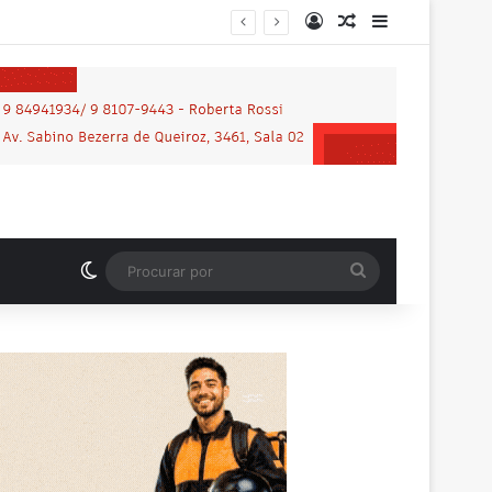
Entrar
Artigo aleatório
Barra Latera
Motociclista que morreu em grave acidente na BR-364 é identificado; família procurava por ele antes de receber a notícia da tragédia
Switch skin
Procurar
por