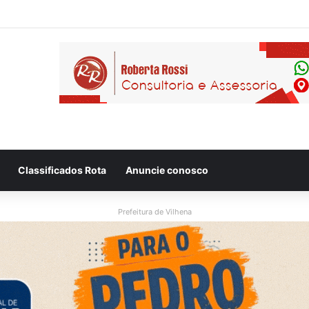
Classificados Rota
Anuncie conosco
Prefeitura de Vilhena