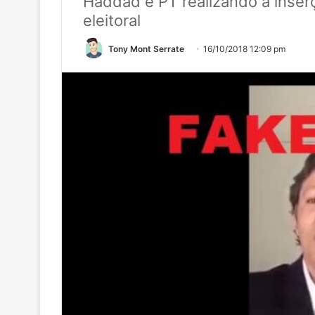
Haddad e PT realizando a inser
eleitoral
Tony Mont Serrate
16/10/2018 12:09 pm