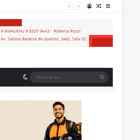
Entrar
Artigo aleatório
Barra Latera
Switch skin
Procurar
por