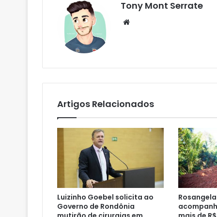
Tony Mont Serrate
We
bsi
te
Artigos Relacionados
Luizinho Goebel solicita ao
Rosangela
Governo de Rondônia
acompanha
mutirão de cirurgias em
mais de R$