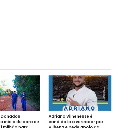
 Donadon
Adriano Vilhenense é
 início de obra de
candidato a vereador por
 1 milhão para
Vilhena e pede apoio da