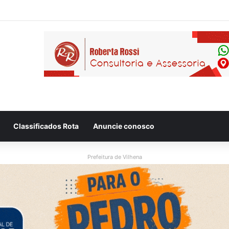
 flagram motociclista fugindo de viatura da PM em Vilhena/RO
Classificados Rota
Anuncie conosco
Prefeitura de Vilhena