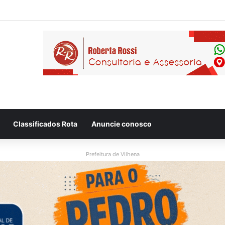
 flagram motociclista fugindo de viatura da PM em Vilhena/RO
Classificados Rota
Anuncie conosco
Prefeitura de Vilhena