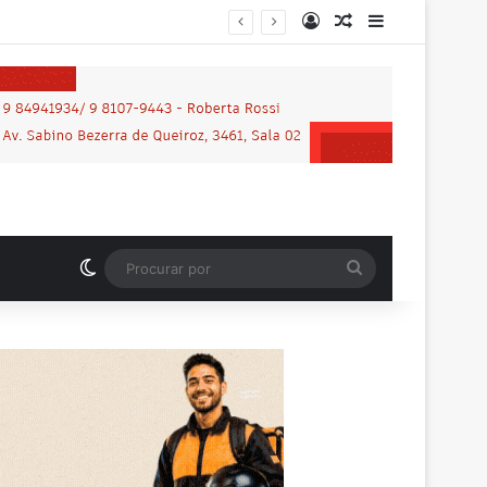
Entrar
Artigo aleatório
Barra Latera
Switch skin
Procurar
por