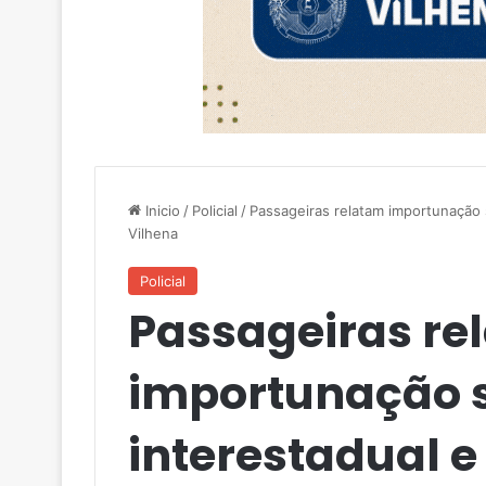
Inicio
/
Policial
/
Passageiras relatam importunação 
Vilhena
Policial
Passageiras re
importunação 
interestadual e