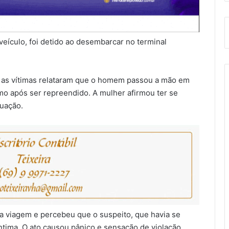
ículo, foi detido ao desembarcar no terminal
, as vítimas relataram que o homem passou a mão em
o após ser repreendido. A mulher afirmou ter se
uação.
a viagem e percebeu que o suspeito, que havia se
ntima. O ato causou pânico e sensação de violação.