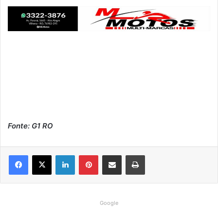
Fonte: G1 RO
Linkedin
Pinterest
Compartilhar via e-mail
Imprimir
Google