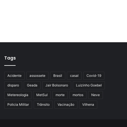
Tags
Acidente
assossete
Brasil
casal
Covid-19
disparo
Geada
Jair Bolsonaro
Luizinho Goebel
Metereologia
MetSul
morte
mortos
Neve
Policia Militar
Trânsito
Vacinação
Vilhena