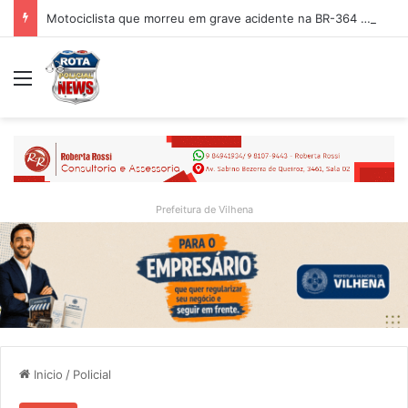
Motociclista que morreu em grave acidente na BR-364 é identificado; família procurava por ele antes de receber a notícia da tragédia
Menu
Prefeitura de Vilhena
Inicio
/
Policial