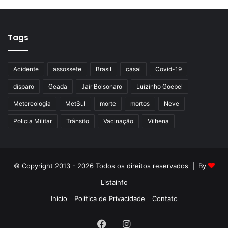
Tags
Acidente
assossete
Brasil
casal
Covid-19
disparo
Geada
Jair Bolsonaro
Luizinho Goebel
Metereologia
MetSul
morte
mortos
Neve
Policia Militar
Trânsito
Vacinação
Vilhena
© Copyright 2013 - 2026 Todos os direitos reservados | By
Listainfo
Inicio
Política de Privacidade
Contato
Facebook
Instagram