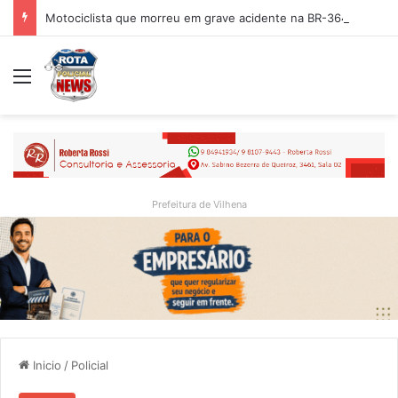
Motociclista que morreu em grave acidente na BR-364 é identificado; família procurava por ele antes de receber a notícia da tragédia
Menu
Prefeitura de Vilhena
Inicio
/
Policial