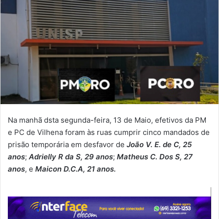
Na manhã dsta segunda-feira, 13 de Maio, efetivos da PM
e PC de Vilhena foram às ruas cumprir cinco mandados de
prisão temporária em desfavor de
João V. E. de C, 25
anos
;
Adrielly R da S, 29 anos
;
Matheus C. Dos S, 27
anos
, e
Maicon D.C.A, 21 anos.