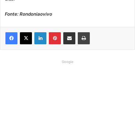
Fonte: Rondoniaovivo
Linkedin
Pinterest
Compartilhar via e-mail
Imprimir
Google