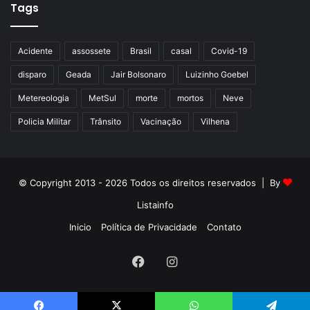
Tags
Acidente
assossete
Brasil
casal
Covid-19
disparo
Geada
Jair Bolsonaro
Luizinho Goebel
Metereologia
MetSul
morte
mortos
Neve
Policia Militar
Trânsito
Vacinação
Vilhena
© Copyright 2013 - 2026 Todos os direitos reservados | By
Listainfo
Inicio
Política de Privacidade
Contato
Facebook
Instagram