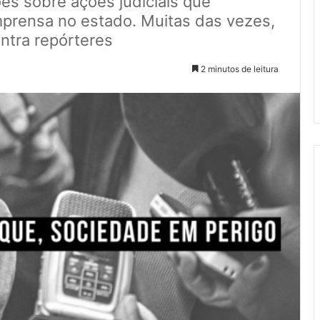
s sobre ações judiciais que
prensa no estado. Muitas das vezes,
ontra repórteres
2 minutos de leitura