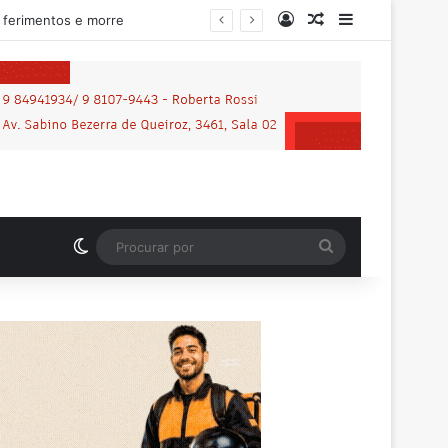
Entrar
Artigo aleatório
Barra Latera
lhena
Switch skin
Procurar
por