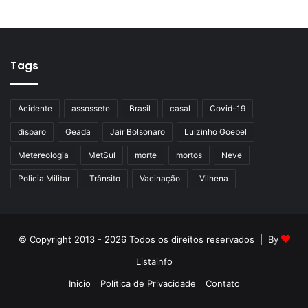
Tags
Acidente
assossete
Brasil
casal
Covid-19
disparo
Geada
Jair Bolsonaro
Luizinho Goebel
Metereologia
MetSul
morte
mortos
Neve
Policia Militar
Trânsito
Vacinação
Vilhena
© Copyright 2013 - 2026 Todos os direitos reservados | By
Listainfo
Inicio
Política de Privacidade
Contato