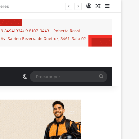
Entrar
Artigo aleatório
Barra Latera
Switch skin
Procurar
por