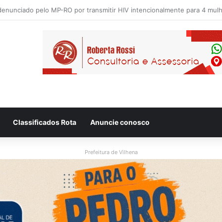
 flagram motociclista fugindo de viatura da PM em Vilhena/RO
Classificados Rota
Anuncie conosco
Prefeitura de Vilhena