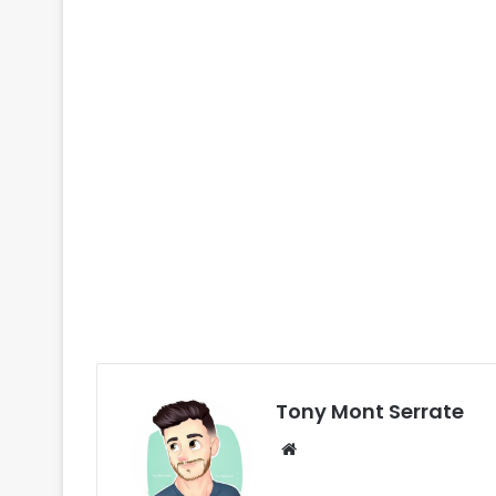
Tony Mont Serrate
We
bsi