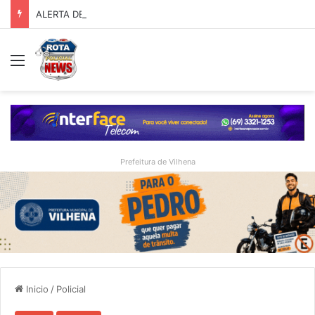
ALERTA DE GOLPE: Estelionatários usam contatos falsos para fraudar compras em nome de empresários de Vilhena
Menu
Prefeitura de Vilhena
Inicio
/
Policial