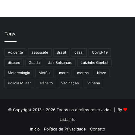
Tags
Acidente
assossete
Brasil
casal
Covid-19
disparo
Geada
Jair Bolsonaro
Luizinho Goebel
Metereologia
MetSul
morte
mortos
Neve
Policia Militar
Trânsito
Vacinação
Vilhena
© Copyright 2013 - 2026 Todos os direitos reservados | By
Listainfo
Inicio
Política de Privacidade
Contato