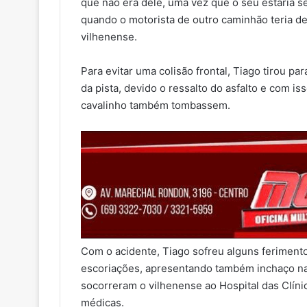
que não era dele, uma vez que o seu estaria se
quando o motorista de outro caminhão teria d
vilhenense.
Para evitar uma colisão frontal, Tiago tirou pa
da pista, devido o ressalto do asfalto e com i
cavalinho também tombassem.
Com o acidente, Tiago sofreu alguns feriment
escoriações, apresentando também inchaço na
socorreram o vilhenense ao Hospital das Clíni
médicas.