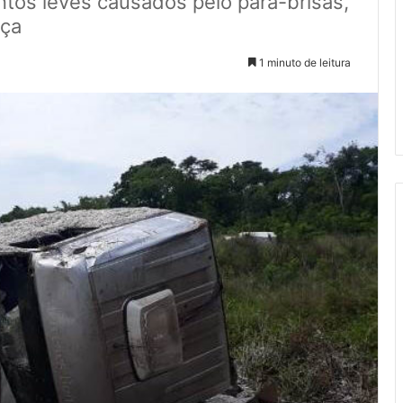
ntos leves causados pelo para-brisas,
eça
1 minuto de leitura