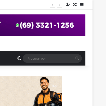
Entrar
Artigo aleatório
Barra Latera
anos em praça de Vilhena
Switch skin
Procurar
por