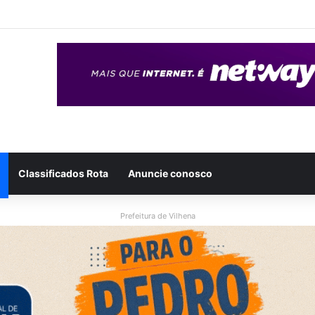
eso após ser flagrado repassando porção de maconha a garoto de 14 
Classificados Rota
Anuncie conosco
Prefeitura de Vilhena