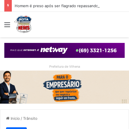
Homem é preso após ser flagrado repassando porção de maconha a garoto de 14 anos em praça de Vilhena
Menu
Prefeitura de Vilhena
Inicio
/
Trânsito