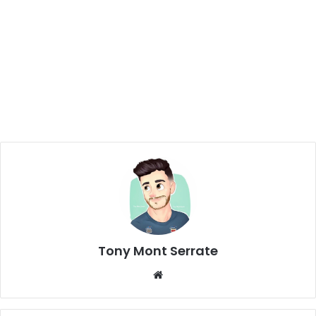
Tony Mont Serrate
We
bsi
te