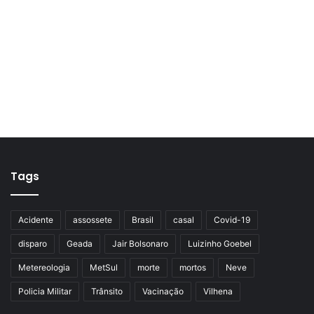
Tags
Acidente
assossete
Brasil
casal
Covid-19
disparo
Geada
Jair Bolsonaro
Luizinho Goebel
Metereologia
MetSul
morte
mortos
Neve
Policia Militar
Trânsito
Vacinação
Vilhena