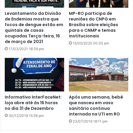
Levantamento da Divisão
MP-RO participa de
de Endemias mostra que
reuniões do CNPG em
focos de dengue estão em
Brasília sobre eleições
quintais de casas
para o CNMP e temas
ocupadas Terça-feira, 16
institucionais
de março de 2021
15/05/2025 00:35 am
17/03/2021 18:39 pm
Informativo InterFaceNet:
Após uma semana, bebê
loja abre até às 16 horas
que nasceu em vaso
no dia 31 de Dezembro
sanitário continua
internada na UTI em RO
30/12/2019 15:59 pm
23/07/2019 18:11 pm