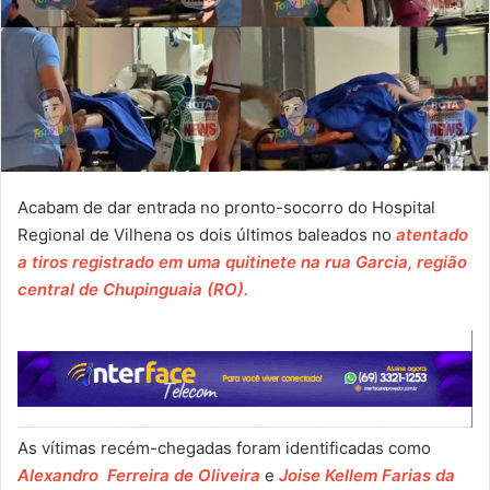
Acabam de dar entrada no pronto-socorro do Hospital
Regional de Vilhena os dois últimos baleados no
atentado
a tiros registrado em uma quitinete na rua Garcia, região
central de Chupinguaia (RO).
As vítimas recém-chegadas foram identificadas como
Alexandro Ferreira de Oliveira
e
Joise Kellem Farias da