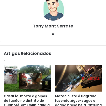
Tony Mont Serrate
We
bsi
te
Artigos Relacionados
Casal foi morto à golpes
Motociclista é flagrado
de facão no distrito de
fazendo zigue-zague e
Guaporé, em Chupinguaia
acaba preso pela Patrulha