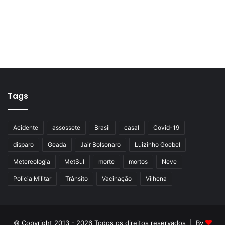
Tags
Acidente
assossete
Brasil
casal
Covid-19
disparo
Geada
Jair Bolsonaro
Luizinho Goebel
Metereologia
MetSul
morte
mortos
Neve
Policia Militar
Trânsito
Vacinação
Vilhena
© Copyright 2013 - 2026 Todos os direitos reservados | By