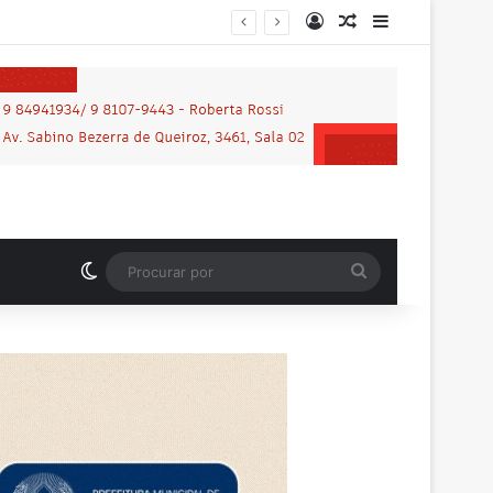
Entrar
Artigo aleatório
Barra Latera
Motociclista que morreu em grave acidente na BR-364 é identificado; família procurava por ele antes de receber a notícia da tragédia
Switch skin
Procurar
por