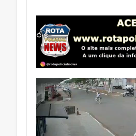
Tocador
de
vídeo