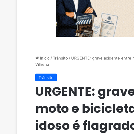
Inicio
/
Trânsito
/
URGENTE: grave acidente entre m
Vilhena
Trânsito
URGENTE: grave
moto e biciclet
idoso é flagra