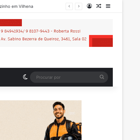
Entrar
Artigo aleatório
Barra Latera
Motociclista que morreu em grave acidente na BR-364 é identificado; família procurava por ele antes de receber a notícia da tragédia
Switch skin
Procurar
por