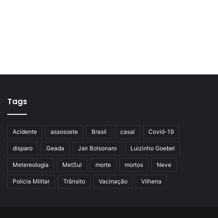
Tags
Acidente
assossete
Brasil
casal
Covid-19
disparo
Geada
Jair Bolsonaro
Luizinho Goebel
Metereologia
MetSul
morte
mortos
Neve
Policia Militar
Trânsito
Vacinação
Vilhena