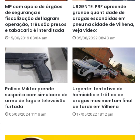
MP com apoio de órgãos
URGENTE: PRF apreende
de segurança e
grande quantidade de
fiscalização deflagram
drogas escondidas em
operação, três são presos
pneu na cidade de Vilhena,
e tabacaria é interditada
veja vídeo:
15/06/2019 03:04 am
05/08/2022 08:43 am
Polícia Militar prende
Urgente: tentativa de
suspeito com simulacro de
homicídio e tráfico de
arma de fogo e televeisão
drogas movimentam final
furtada
de tarde em Vilhena
05/08/2024 11:16 am
17/05/2022 18:12 pm