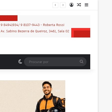
Entrar
Artigo aleatório
Barra Latera
Switch skin
Procurar
por