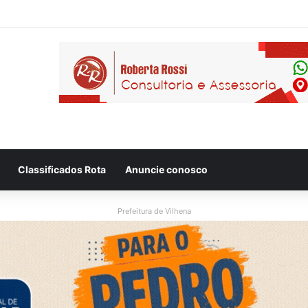
 flagram motociclista fugindo de viatura da PM em Vilhena/RO
Classificados Rota
Anuncie conosco
Prefeitura de Vilhena