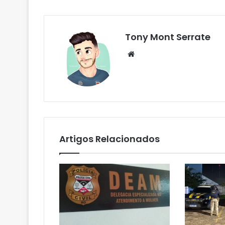
Tony Mont Serrate
We
bsi
te
Artigos Relacionados