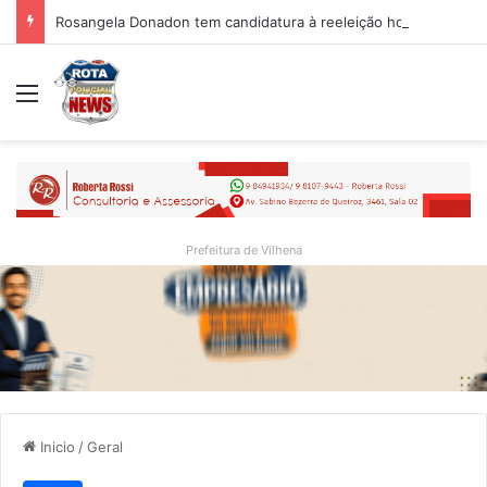
Rosangela Donadon tem candidatura à reeleição homologada durante convenção partidária
Menu
Prefeitura de Vilhena
Inicio
/
Geral