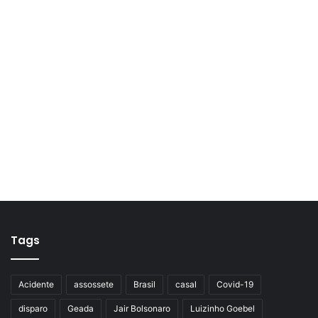
Tags
Acidente
assossete
Brasil
casal
Covid-19
disparo
Geada
Jair Bolsonaro
Luizinho Goebel