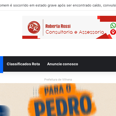
Donadon tem candidatura à reeleição homologada durante convenção pa
Classificados Rota
Anuncie conosco
Prefeitura de Vilhena