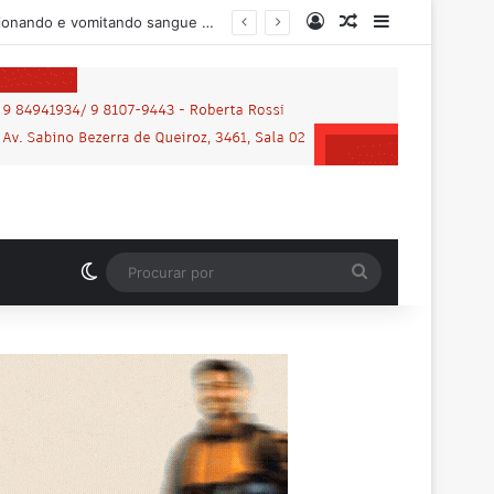
Entrar
Artigo aleatório
Barra Latera
rtidária
Switch skin
Procurar
por