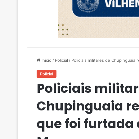
Inicio
/
Policial
/
Policiais militares de Chupinguai
Policial
Policiais milita
Chupinguaia r
que foi furtada