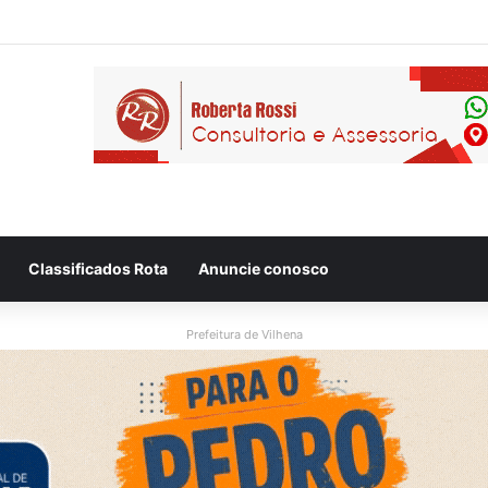
 flagram motociclista fugindo de viatura da PM em Vilhena/RO
Classificados Rota
Anuncie conosco
Prefeitura de Vilhena