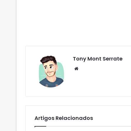
Tony Mont Serrate
We
bsi
te
Artigos Relacionados