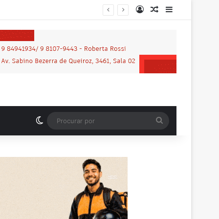
Entrar
Artigo aleatório
Barra Latera
Switch skin
Procurar
por