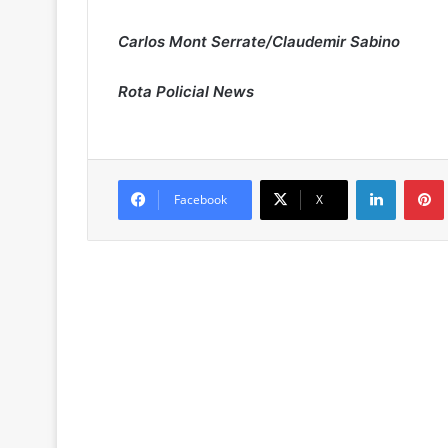
C
a
r
l
os Mont Serrate/Claudemir Sabino
Rota Policial News
Linkedin
Pintere
Facebook
X