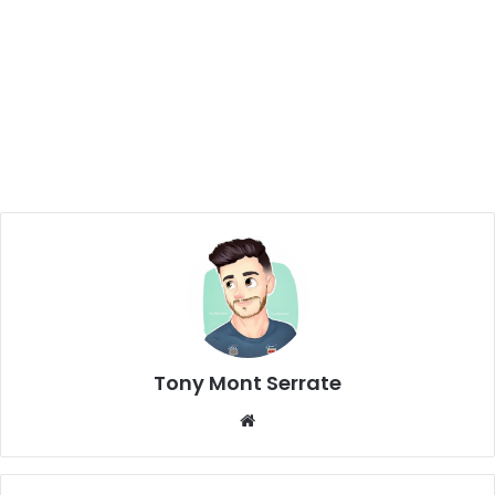
Tony Mont Serrate
We
bsi
te