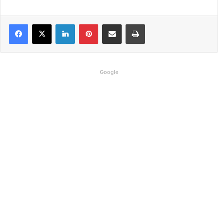
Linkedin
Pinterest
Compartilhar via e-mail
Imprimir
Google