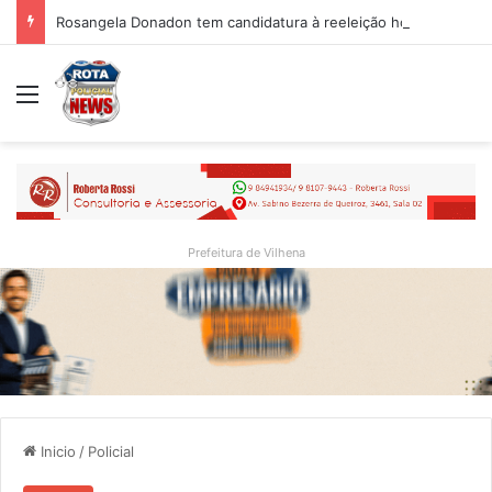
Rosangela Donadon tem candidatura à reeleição homologada durante convenção partidária
Menu
Prefeitura de Vilhena
Inicio
/
Policial