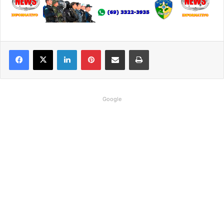
Linkedin
Pinterest
Compartilhar via e-mail
Imprimir
Google