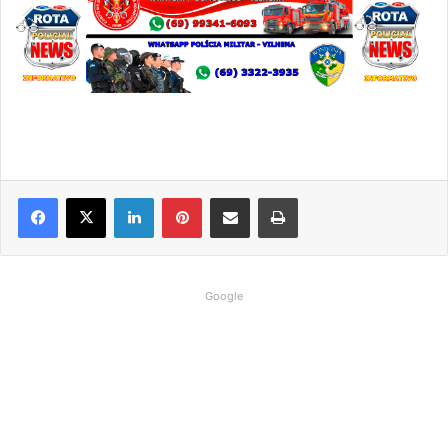
Linkedin
Pinterest
Compartilhar via e-mail
Imprimir
Google