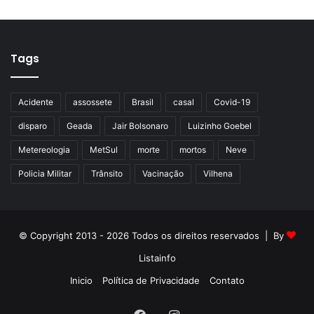
Tags
Acidente
assossete
Brasil
casal
Covid-19
disparo
Geada
Jair Bolsonaro
Luizinho Goebel
Metereologia
MetSul
morte
mortos
Neve
Policia Militar
Trânsito
Vacinação
Vilhena
© Copyright 2013 - 2026 Todos os direitos reservados | By
Listainfo
Inicio
Política de Privacidade
Contato