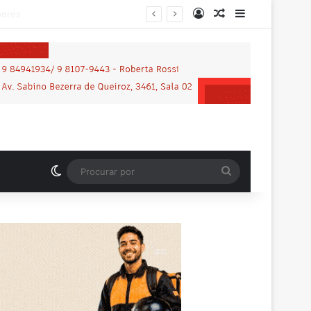
Entrar
Artigo aleatório
Barra Latera
Switch skin
Procurar
por