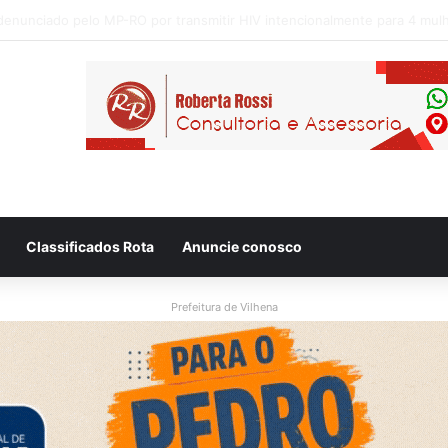
 flagram motociclista fugindo de viatura da PM em Vilhena/RO
Classificados Rota
Anuncie conosco
Prefeitura de Vilhena