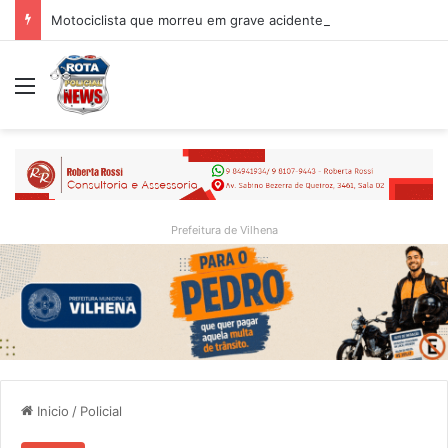
Motociclista que morreu em grave acidente na BR-364 é identificado; família procurava por ele antes de receber a notícia da tragédia
Menu
Prefeitura de Vilhena
Inicio
/
Policial