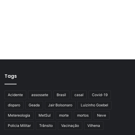
Tags
Acidente
assossete
Brasil
casal
Covid-19
disparo
Geada
Jair Bolsonaro
Luizinho Goebel
Metereologia
MetSul
morte
mortos
Neve
Policia Militar
Trânsito
Vacinação
Vilhena