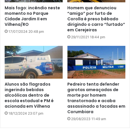
Mais fogo: incêndio neste
Homem que denunciou
momento no Parque
“amigo” por furto de
Cidade Jardim II em
Corolla é preso bêbado
Vilhena/RO
dirigindo o carro “furtado”
em Cerejeiras
17/07/2024 20:48 pm
29/11/2021 18:44 pm
Alunos são flagrados
Pedreiro tenta defender
ingerindo bebidas
garotas ameaçadas de
alcoólicas dentro de
morte por homem
escola estadual e PM é
transtornado e acaba
acionada em Vilhena
assassinado a facadas em
Corumbiara
18/12/2024 23:07 pm
29/08/2023 11:49 am