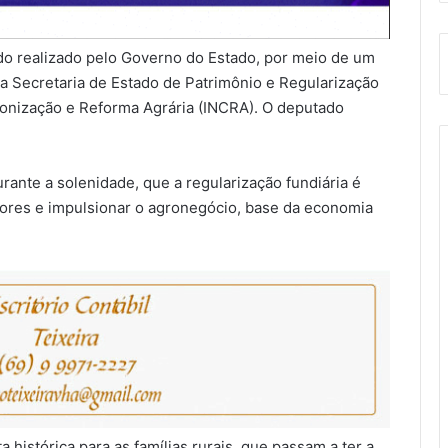
ndo realizado pelo Governo do Estado, por meio de um
a Secretaria de Estado de Patrimônio e Regularização
olonização e Reforma Agrária (INCRA). O deputado
rante a solenidade, que a regularização fundiária é
tores e impulsionar o agronegócio, base da economia
 histórica para as famílias rurais, que passam a ter a