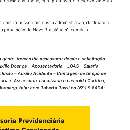
ronel Marcos Rocha, para promover o desenvolvimento
e compromisso com nossa administração, destinando
a população de Nova Brasilândia”, concluiu.
 gente, iremos lhe assessorar desde a solicitação
xílio Doença – ⁠Aposentadoria – ⁠LOAS – ⁠Salário
clusão – ⁠Auxílio Acidente – ⁠Contagem de tempo de
oria e Assessoria. Localizada na avenida Curitiba,
Whatsapp, falar com Roberta Rossi no (69) 9 8494-