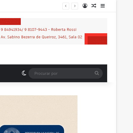
Entrar
Artigo aleatório
Barra Latera
lhena
Switch skin
Procurar
por