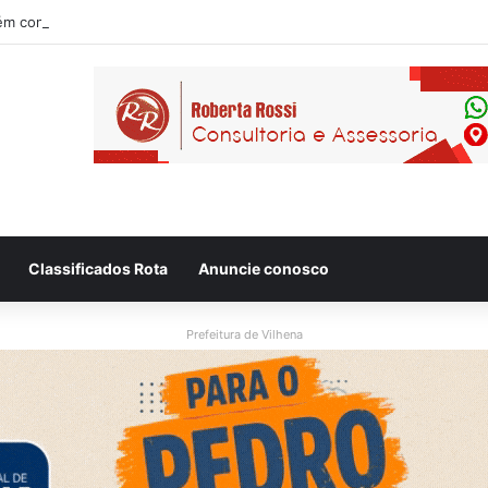
Classificados Rota
Anuncie conosco
Prefeitura de Vilhena