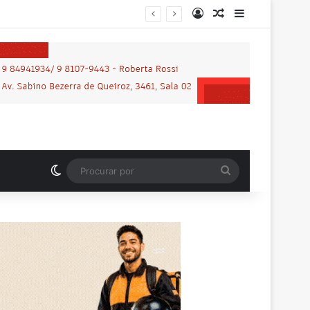
Entrar
Artigo aleatório
Barra Latera
MP-RO obtém condenação de réu a mais de 21 anos de prisão por homicídio motivado por “violência vicária” em Espigão do Oeste
Switch skin
Procurar
por