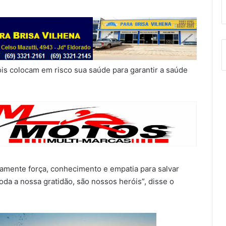
is colocam em risco sua saúde para garantir a saúde
riamente força, conhecimento e empatia para salvar
da a nossa gratidão, são nossos heróis”, disse o