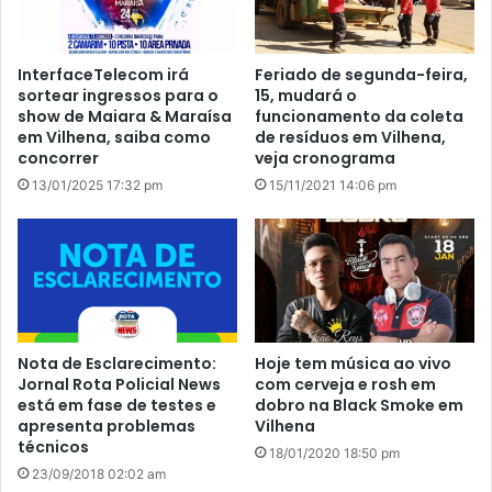
InterfaceTelecom irá
Feriado de segunda-feira,
sortear ingressos para o
15, mudará o
show de Maiara & Maraísa
funcionamento da coleta
em Vilhena, saiba como
de resíduos em Vilhena,
concorrer
veja cronograma
13/01/2025 17:32 pm
15/11/2021 14:06 pm
Nota de Esclarecimento:
Hoje tem música ao vivo
Jornal Rota Policial News
com cerveja e rosh em
está em fase de testes e
dobro na Black Smoke em
apresenta problemas
Vilhena
técnicos
18/01/2020 18:50 pm
23/09/2018 02:02 am