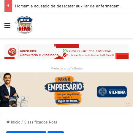
Homem é acusado de desacatar auxiliar de enfermagem no Hospital Regional de Vilhena
Menu
Prefeitura de Vilhena
Inicio
/
Classificados Rota