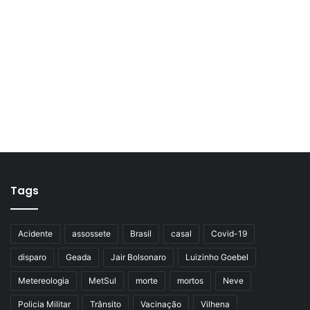
Tags
Acidente
assossete
Brasil
casal
Covid-19
disparo
Geada
Jair Bolsonaro
Luizinho Goebel
Metereologia
MetSul
morte
mortos
Neve
Policia Militar
Trânsito
Vacinação
Vilhena