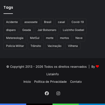
Tags
Acidente
assossete
Brasil
casal
Covid-19
disparo
Geada
Jair Bolsonaro
Luizinho Goebel
Metereologia
MetSul
morte
mortos
Neve
Policia Militar
Trânsito
Vacinação
Vilhena
© Copyright 2013 - 2026 Todos os direitos reservados | By
Listainfo
Inicio
Política de Privacidade
Contato
Facebook
Instagram