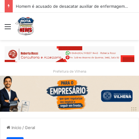
Homem é acusado de desacatar auxiliar de enfermagem no Hospital Regional de Vilhena
Menu
Prefeitura de Vilhena
Inicio
/
Geral