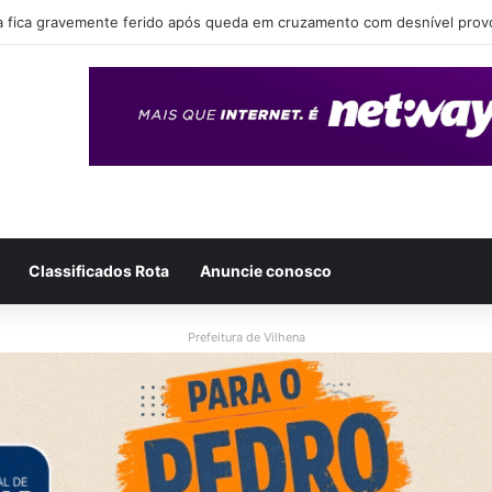
eende drogas, dinheiro e simulacro durante ação no bairro Alto Alegre, 
Classificados Rota
Anuncie conosco
Prefeitura de Vilhena