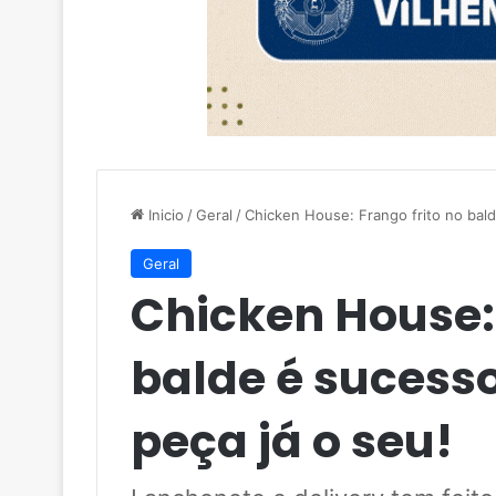
Inicio
/
Geral
/
Chicken House: Frango frito no bald
Geral
Chicken House: 
balde é sucesso
peça já o seu!