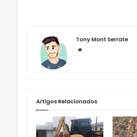
Tony Mont Serrate
We
bsi
te
Artigos Relacionados