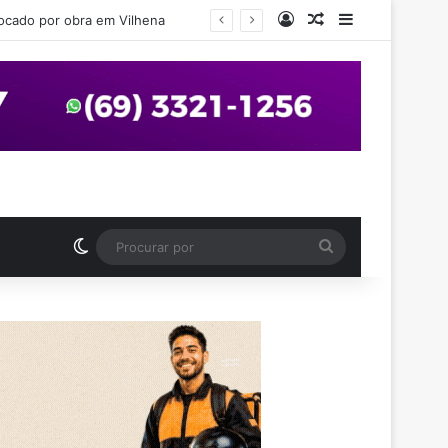
Entrar
Artigo aleatório
Barra Latera
em Vilhena
Switch skin
Procurar
por