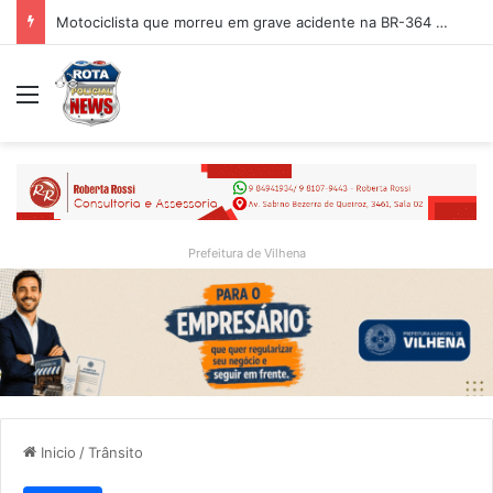
Mesmo sob medida protetiva, homem é preso após invadir residência da mãe em Vilhena
Menu
Prefeitura de Vilhena
Inicio
/
Trânsito