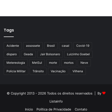
Tags
Acidente
assossete
Brasil
casal
Covid-19
disparo
Geada
Jair Bolsonaro
Luizinho Goebel
Metereologia
MetSul
morte
mortos
Neve
Policia Militar
Trânsito
Vacinação
Vilhena
© Copyright 2013 - 2026 Todos os direitos reservados | By
Listainfo
Inicio
Política de Privacidade
Contato