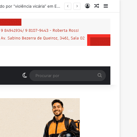
Entrar
Artigo aleatório
Barra Latera
ei Maria da Penha
Switch skin
Procurar
por