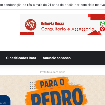
Agosto Lilás com lançamento de portal e reflexão sobre trajetória da L
Classificados Rota
Anuncie conosco
Prefeitura de Vilhena