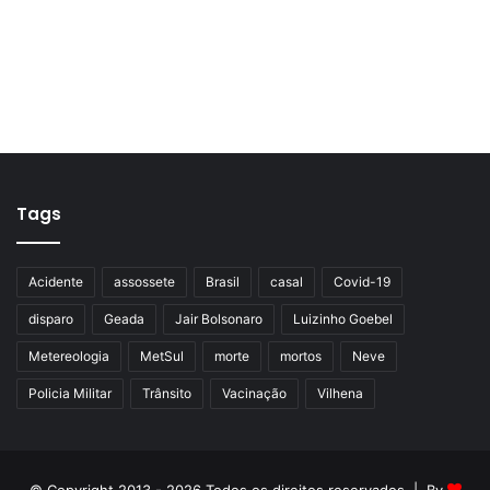
Tags
Acidente
assossete
Brasil
casal
Covid-19
disparo
Geada
Jair Bolsonaro
Luizinho Goebel
Metereologia
MetSul
morte
mortos
Neve
Policia Militar
Trânsito
Vacinação
Vilhena