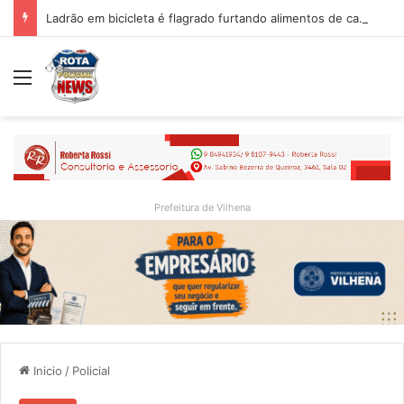
Ladrão em bicicleta é flagrado furtando alimentos de carreta no bairro Embratelzinho, em Vilhena
Menu
Prefeitura de Vilhena
Inicio
/
Policial