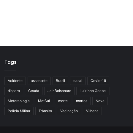
Tags
Acidente
assossete
Brasil
casal
Covid-19
disparo
Geada
Jair Bolsonaro
Luizinho Goebel
Metereologia
MetSul
morte
mortos
Neve
Policia Militar
Trânsito
Vacinação
Vilhena