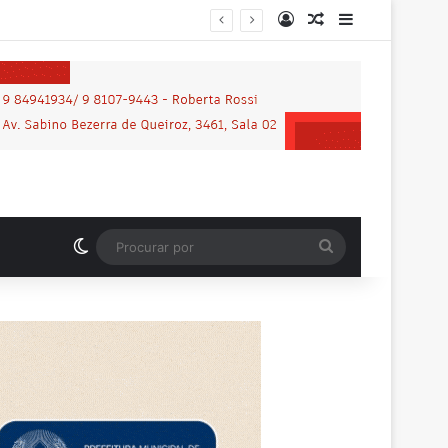
Entrar
Artigo aleatório
Barra Latera
Motociclista que morreu em grave acidente na BR-364 é identificado; família procurava por ele antes de receber a notícia da tragédia
Switch skin
Procurar
por