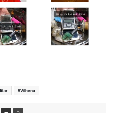
litar
Vilhena
st
Compartilhar via e-mail
Imprimir