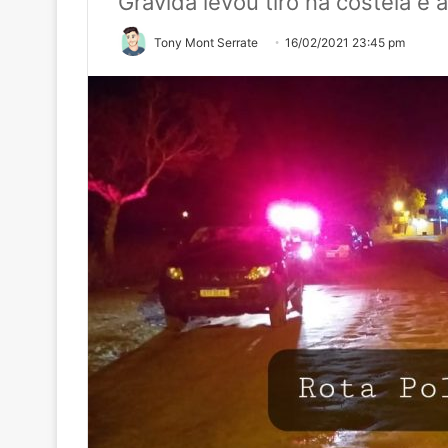
Grávida levou tiro na costela e
Tony Mont Serrate
16/02/2021 23:45 pm