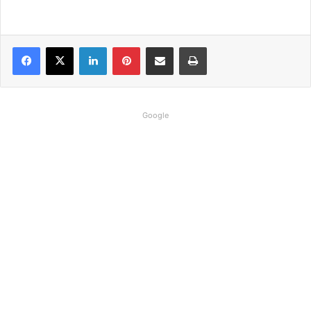
Linkedin
Pinterest
Compartilhar via e-mail
Imprimir
Google