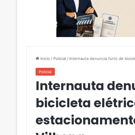
Inicio
/
Policial
/
Internauta denuncia furto de bicic
Policial
Internauta denu
bicicleta elétri
estacionament