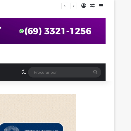
Entrar
Artigo aleatório
Barra Latera
anos em praça de Vilhena
Switch skin
Procurar
por