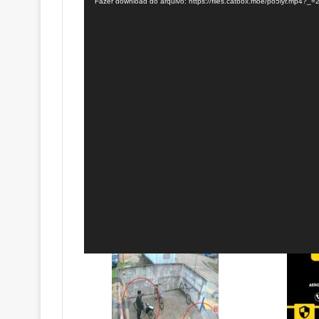
Fazer download do arquivo: https://files.catbox.moe/po5lyr.mp4?_=
vídeo