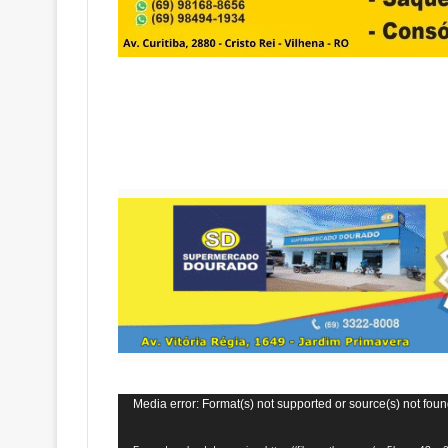
Tocador
Media error: Format(s) not supported or source(s) not fou
de