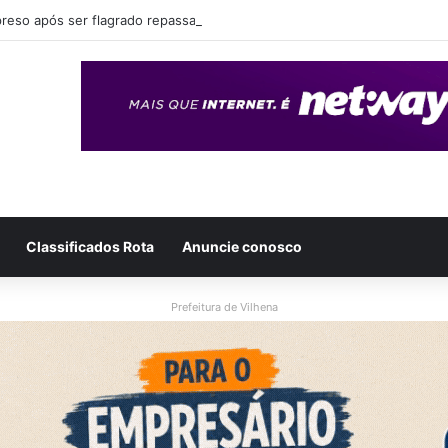
eso após ser flagrado repassando porção de maconha a garoto de 14 
Classificados Rota
Anuncie conosco
Prefeitura de Vilhena