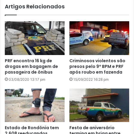
Artigos Relacionados
PRF encontra 16 kg de
Criminosos violentos são
drogas em bagagem de
presos pelo 9º BPM e PRF
passageira de ônibus
após roubo em fazenda
03/08/2020 13:17 pm
15/09/2022 16:28 pm
Estado de Rondônia tem
Festa de aniversário
2.608 reeducandos
termina em briga entre