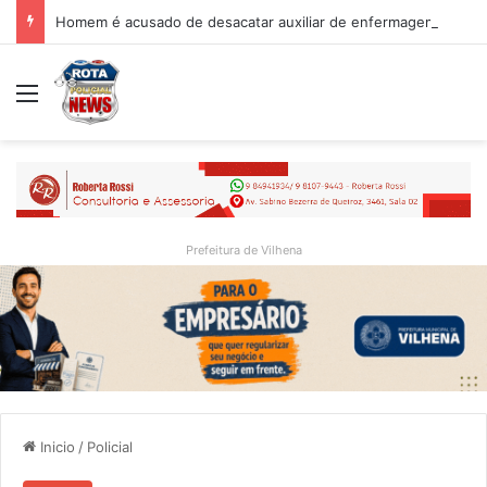
Homem é acusado de desacatar auxiliar de enfermagem no Hospital Regional de Vilhena
Menu
Prefeitura de Vilhena
Inicio
/
Policial