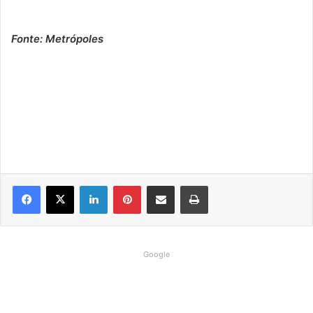
Fonte: Metrópoles
Linkedin
Pinterest
Compartilhar via e-mail
Imprimir
Google