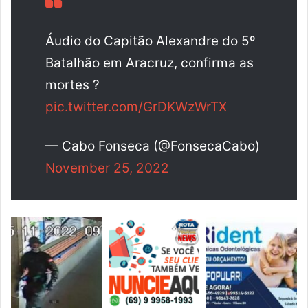
Áudio do Capitão Alexandre do 5º
Batalhão em Aracruz, confirma as
mortes ?
pic.twitter.com/GrDKWzWrTX
— Cabo Fonseca (@FonsecaCabo)
November 25, 2022