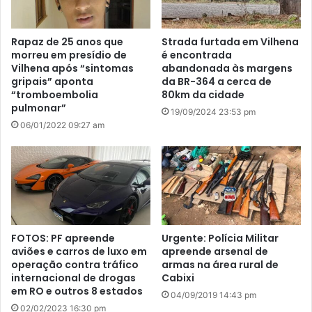
Rapaz de 25 anos que
Strada furtada em Vilhena
morreu em presídio de
é encontrada
Vilhena após “sintomas
abandonada às margens
gripais” aponta
da BR-364 a cerca de
“tromboembolia
80km da cidade
pulmonar”
19/09/2024 23:53 pm
06/01/2022 09:27 am
FOTOS: PF apreende
Urgente: Polícia Militar
aviões e carros de luxo em
apreende arsenal de
operação contra tráfico
armas na área rural de
internacional de drogas
Cabixi
em RO e outros 8 estados
04/09/2019 14:43 pm
02/02/2023 16:30 pm