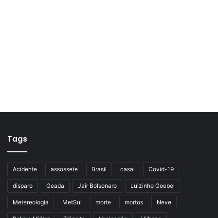
Tags
Acidente
assossete
Brasil
casal
Covid-19
disparo
Geada
Jair Bolsonaro
Luizinho Goebel
Metereologia
MetSul
morte
mortos
Neve