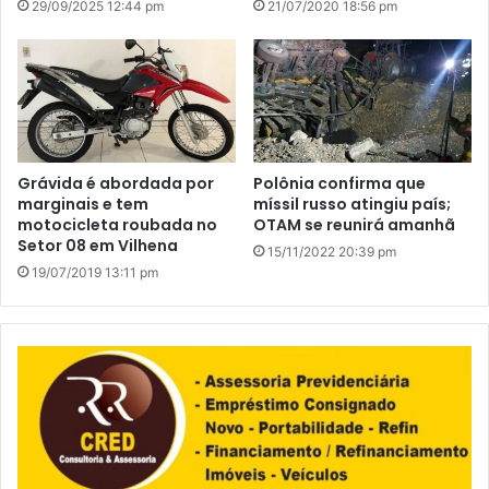
29/09/2025 12:44 pm
21/07/2020 18:56 pm
Grávida é abordada por
Polônia confirma que
marginais e tem
míssil russo atingiu país;
motocicleta roubada no
OTAM se reunirá amanhã
Setor 08 em Vilhena
15/11/2022 20:39 pm
19/07/2019 13:11 pm