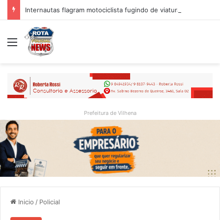
Internautas flagram motociclista fugindo de viatura da PM em Vilhena/RO
Menu
Prefeitura de Vilhena
Inicio
/
Policial