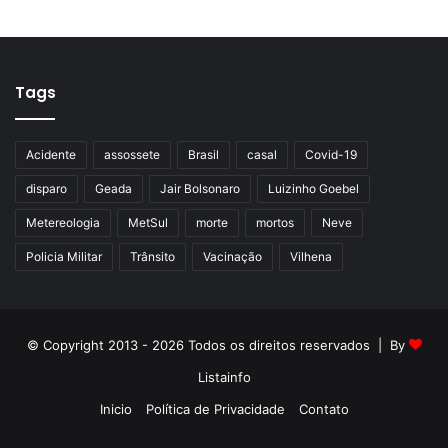
Tags
Acidente
assossete
Brasil
casal
Covid-19
disparo
Geada
Jair Bolsonaro
Luizinho Goebel
Metereologia
MetSul
morte
mortos
Neve
Policia Militar
Trânsito
Vacinação
Vilhena
© Copyright 2013 - 2026 Todos os direitos reservados | By
Listainfo
Inicio
Política de Privacidade
Contato