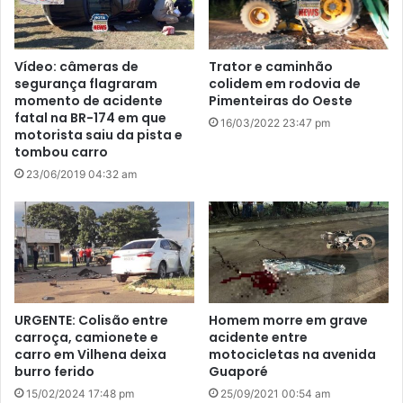
Vídeo: câmeras de
Trator e caminhão
segurança flagraram
colidem em rodovia de
momento de acidente
Pimenteiras do Oeste
fatal na BR-174 em que
16/03/2022 23:47 pm
motorista saiu da pista e
tombou carro
23/06/2019 04:32 am
URGENTE: Colisão entre
Homem morre em grave
carroça, camionete e
acidente entre
carro em Vilhena deixa
motocicletas na avenida
burro ferido
Guaporé
15/02/2024 17:48 pm
25/09/2021 00:54 am