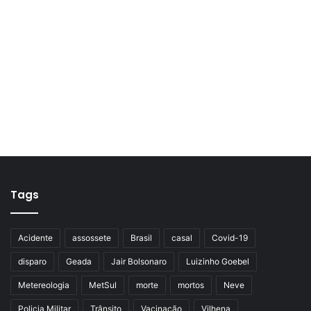
Tags
Acidente
assossete
Brasil
casal
Covid-19
disparo
Geada
Jair Bolsonaro
Luizinho Goebel
Metereologia
MetSul
morte
mortos
Neve
Policia Militar
Trânsito
Vacinação
Vilhena