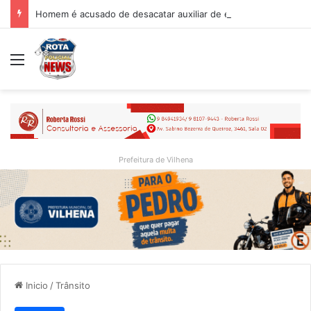
Homem é acusado de desacatar auxiliar de enfermagem no Hospital Regional de Vilhena
Menu
Prefeitura de Vilhena
Inicio
/
Trânsito