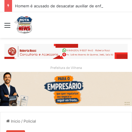
Homem é acusado de desacatar auxiliar de enfermagem no Hospital Regional de Vilhena
Menu
Prefeitura de Vilhena
Inicio
/
Policial