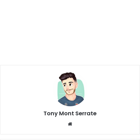
Tony Mont Serrate
We
bsi
te