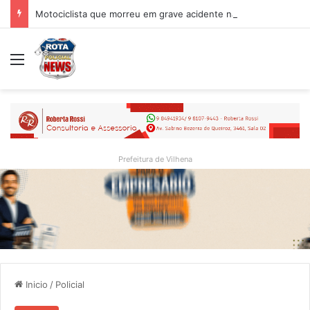
Motociclista que morreu em grave acidente na BR-364 é identificado; família procurava por ele antes de receber a notícia da tragédia
Menu
Prefeitura de Vilhena
Inicio
/
Policial