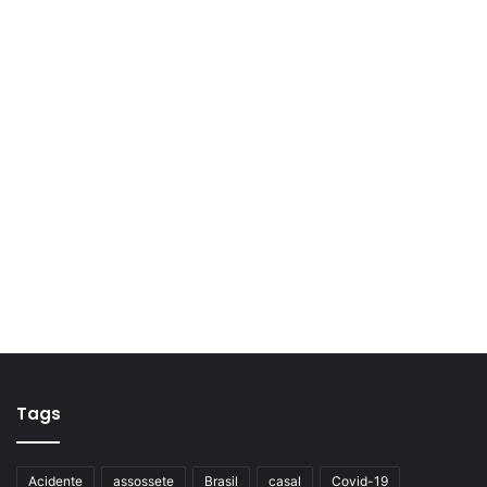
Tags
Acidente
assossete
Brasil
casal
Covid-19