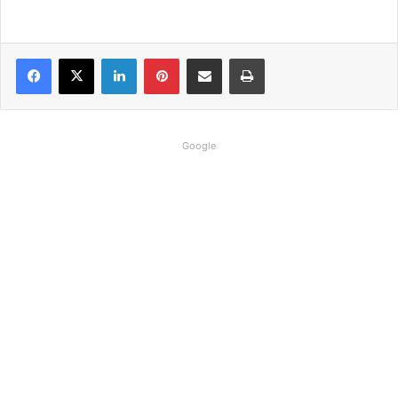
Linkedin
Pinterest
Compartilhar via e-mail
Imprimir
Google