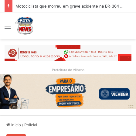
Motociclista que morreu em grave acidente na BR-364 é identificado; família procurava por ele antes de receber a notícia da tragédia
Menu
Prefeitura de Vilhena
Inicio
/
Policial