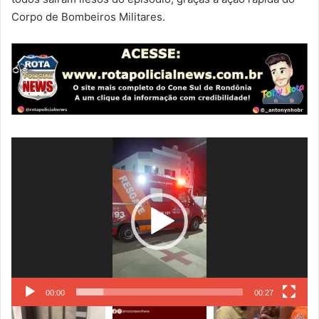
Corpo de Bombeiros Militares.
Tocador
de
vídeo
00:00
00:27